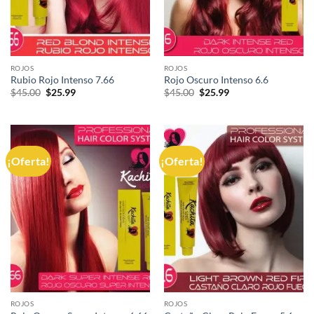
ROJOS
ROJOS
Rubio Rojo Intenso 7.66
Rojo Oscuro Intenso 6.6
El
El
El
El
$
45.00
$
25.99
$
45.00
$
25.99
precio
precio
precio
precio
original
actual
original
actual
era:
es:
era:
es:
$45.00.
$25.99.
$45.00.
$25.99.
¡Oferta!
¡Oferta!
ROJOS
ROJOS