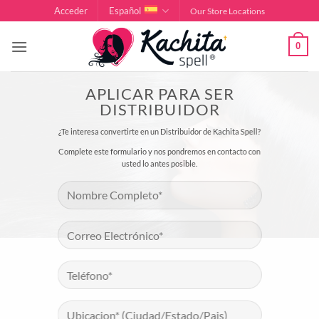
Saltar
Acceder
Español
Our Store Locations
al
contenido
0
APLICAR PARA SER
DISTRIBUIDOR
¿Te interesa convertirte en un Distribuidor de Kachita Spell?
Complete este formulario y nos pondremos en contacto con
usted lo antes posible.