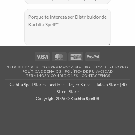
Visa
MasterCard
American
PayPal
Express
DISTRIBUIDORES
COMPRA MAYORISTA
POLÍTICA DE RETORNO
POLÍTICA DE ENVIOS
POLÍTICA DE PRIVACIDAD
TÉRMINOS Y CONDICIONES
CONTACTENOS
Kachita Spell Stores Locations:
Flagler Store
|
Hialeah Store
|
40
Street Store
Copyright 2026 ©
Kachita Spell ®